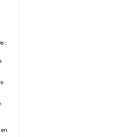
e :
s
es
e
 en