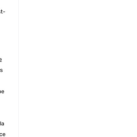
st-
e
es
pe
la
ace