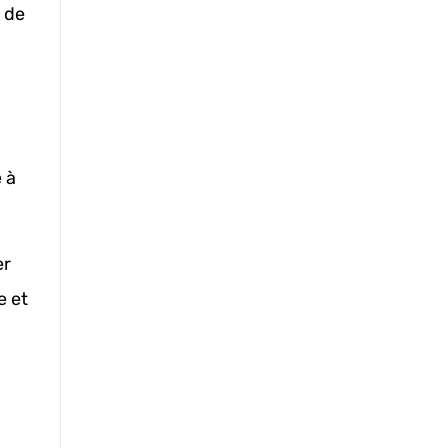
de
 à
er
e et